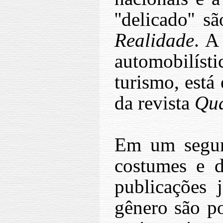
''delicado'' 
Realidade
. A
automobilísti
turismo, está
da revista
Qua
Em um segun
costumes e d
publicações 
gênero são p