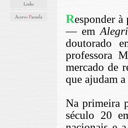
R
esponder à 
— em
Alegr
doutorado e
professora M
mercado de re
que ajudam a 
Na primeira p
século 20 e
nacionais e 