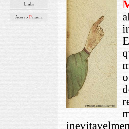
a
i
E
q
m
o
d
r
m
inevitavelment