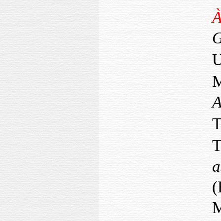
À
U
M
A
T
T
a
(
M