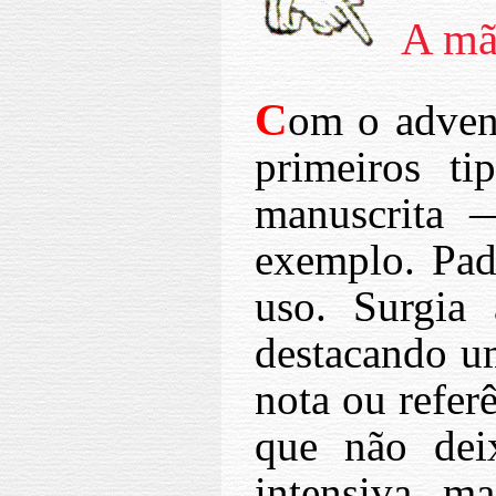
A mã
C
om o advent
primeiros ti
manuscrita 
exemplo. Pad
uso. Surgia
destacando u
nota ou refer
que não dei
intensiva, m