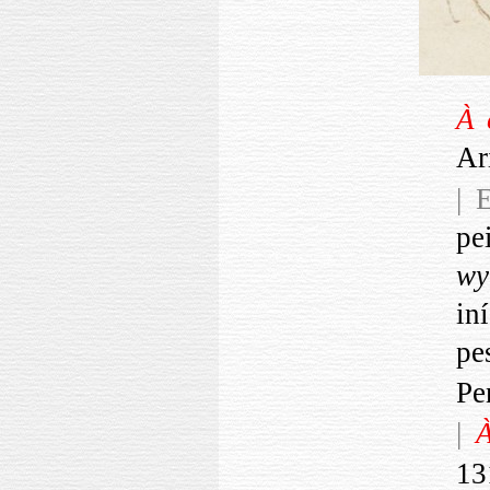
À 
Ar
| 
pe
w
in
pe
Pe
|
À
13