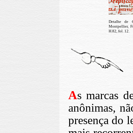
Detalhe de
Montpellier, F
H.82, fol. 12.
A
s marcas de
anônimas, não
presença do l
mais recorren