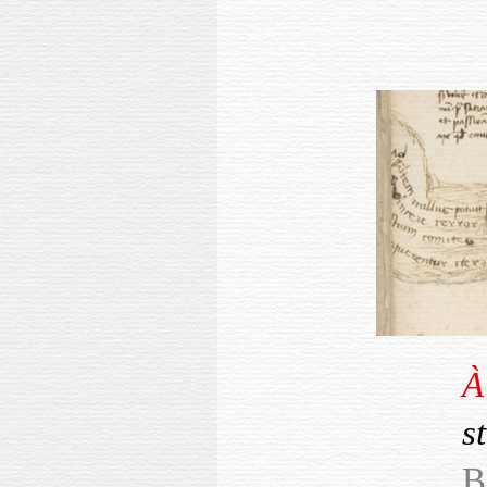
À
s
B