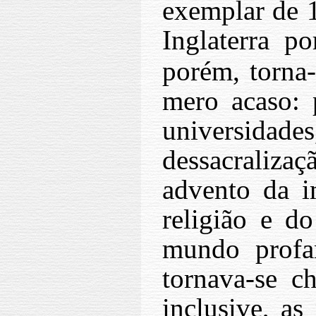
exemplar de
Inglaterra p
porém, torna-
mero acaso: 
universidades
dessacralizaç
advento da i
religião e d
mundo profan
tornava-se c
inclusive, as 