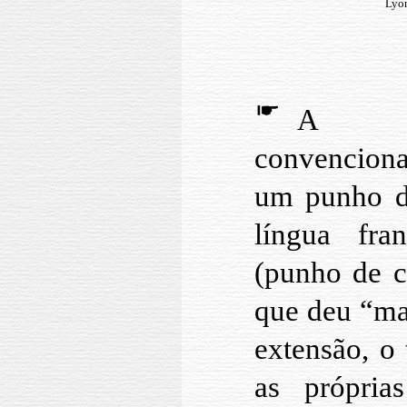
Lyon
A mã
convencion
um punho de
língua fr
(punho de c
que deu “ma
extensão, o
as própria