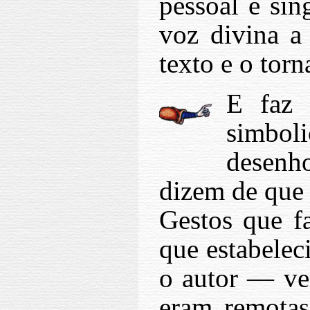
pessoal e sin
voz divina a
texto e o torn
E faz 
simbol
desenh
dizem de que 
Gestos que f
que estabelec
o autor — ve
eram remotas