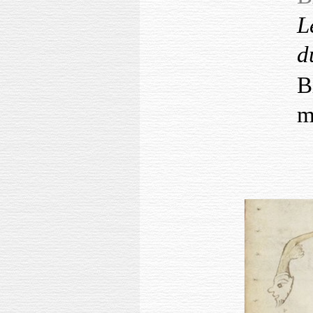
L
d
B
m