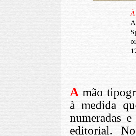
À
A
S
o
1
A
mão tipográ
à medida que
numeradas e 
editorial. 