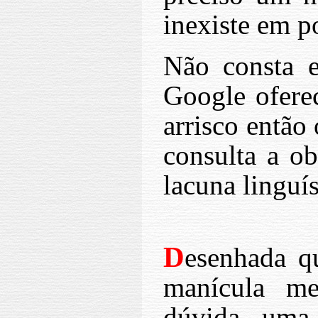
inexiste em p
Não consta 
Google oferec
arrisco então
consulta a ob
lacuna linguís
D
esenhada qu
manícula me
dúvida, uma 