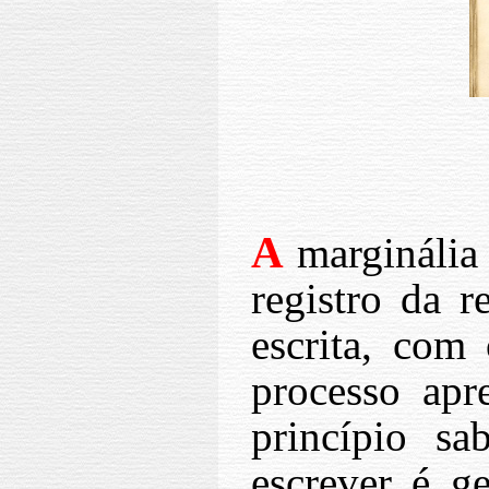
A
marginália 
registro da 
escrita, com 
processo apr
princípio s
escrever é ge