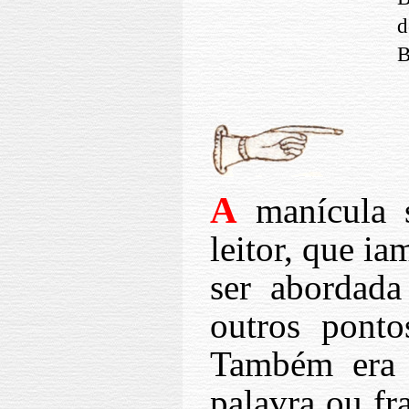
d
B
A
manícula s
leitor, que i
ser abordada
outros ponto
Também era ú
palavra ou fr