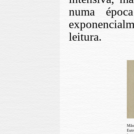
numa época
exponencialme
leitura.
Mão
Eut