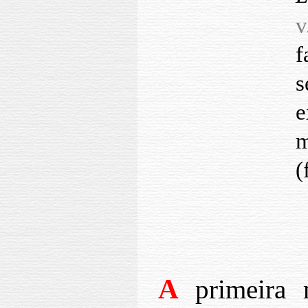
v
f
s
e
m
(
A
primeira 