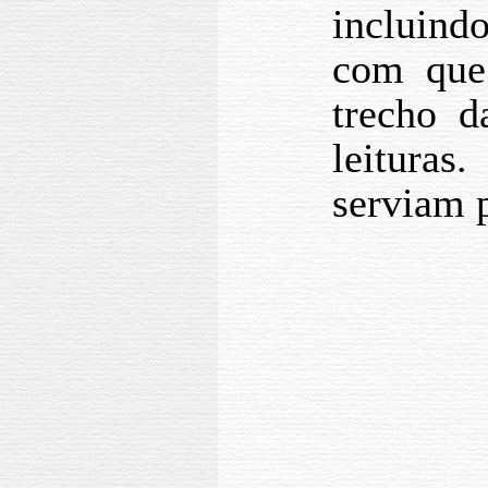
incluind
com que
trecho d
leitura
serviam p