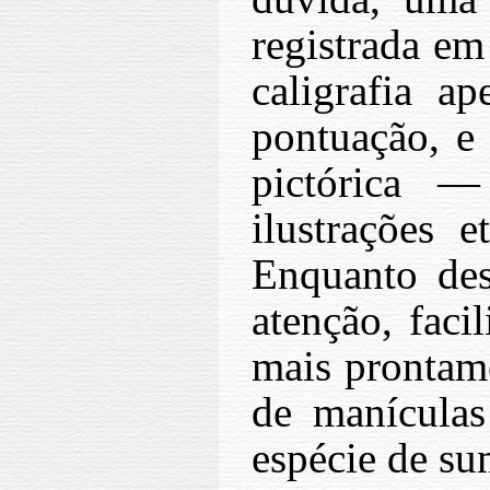
registrada em
caligrafia a
pontuação, e 
pictórica — 
ilustrações e
Enquanto des
atenção, faci
mais prontame
de manículas
espécie de su