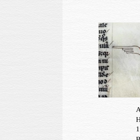
A
H
B